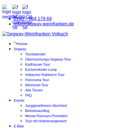
0160 – 964 179 69
info@segway-weinfranken.de
">
Home
Segway
Tourkalender
Überraschungs-Segway-Tour
Karthäuser Tour
Escherndorfer Lump
Volkacher Ratsherrn Tour
Panorama Tour
Weininsel Tour
Alle Touren
FAQ
Events
Junggesellinnen-Abschied
Betriebsausflug
Messe-Parcours-Promotion
Tour mit Hotelarrangement
E-Bike