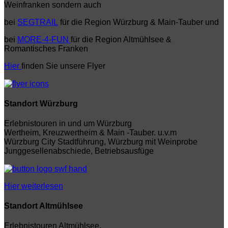
Weinfranken sondern auch
bei
SEGTRAIL
für die Region Würzburg & Main-Tauber und
bei
MORE-4-FUN
für die Region Altmühlsee &
Romantisches Franken
Hier
finden Sie unsere Flyer
Standort Würzburg
Erlebnistouren in und um Würzburg
Wertheim, Kreuzwertheim & Main -Tauber. u.v.m
Würzburg City Stadtführung, Würzburg mit Weinprobe
Junggesellenabschiede, Betriebsausfüge
Hier weiterlesen
Standort Altmühlsee
Erlebnistouren Altmühlsee,