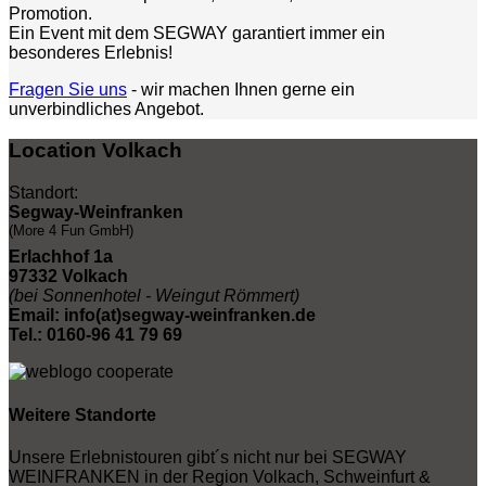
Promotion.
Ein Event mit dem SEGWAY garantiert immer ein
besonderes Erlebnis!
Fragen Sie uns
- wir machen Ihnen gerne ein
unverbindliches Angebot.
Location Volkach
Standort:
Segway-Weinfranken
(More 4 Fun GmbH)
Erlachhof 1a
97332 Volkach
(bei Sonnenhotel - Weingut Römmert)
Email: info(at)segway-weinfranken.de
Tel.: 0160-96 41 79 69
Weitere Standorte
Unsere Erlebnistouren gibt´s nicht nur bei SEGWAY
WEINFRANKEN in der Region Volkach, Schweinfurt &