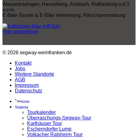
Wassertrüdingen, Hesselberg, Ansbach, Rothenburg o.d.T.
u.v.m.
E-Bike-Touren & E-Bike Vermietung, Rikschavermietung
Hier weiterlesen
© 2026 segway-weinfranken.de
Kontakt
Jobs
Weitere Standorte
AGB
Impressum
Datenschutz
">
Home
Segway
Tourkalender
Überraschungs-Segway-Tour
Karthäuser Tour
Escherndorfer Lump
Volkacher Ratsherrn Tour