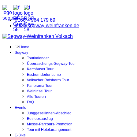
0160 – 964 179 69
info@segway-weinfranken.de
">
Home
Segway
Tourkalender
Überraschungs-Segway-Tour
Karthäuser Tour
Escherndorfer Lump
Volkacher Ratsherrn Tour
Panorama Tour
Weininsel Tour
Alle Touren
FAQ
Events
Junggesellinnen-Abschied
Betriebsausflug
Messe-Parcours-Promotion
Tour mit Hotelarrangement
E-Bike