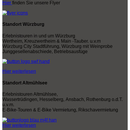
Hier
finden Sie unsere Flyer
Standort Würzburg
Erlebnistouren in und um Würzburg
Wertheim, Kreuzwertheim & Main -Tauber. u.v.m
Würzburg City Stadtführung, Würzburg mit Weinprobe
Junggesellenabschiede, Betriebsausfüge
Hier weiterlesen
Standort Altmühlsee
Erlebnistouren Altmühlsee,
Wassertrüdingen, Hesselberg, Ansbach, Rothenburg o.d.T.
u.v.m.
E-Bike-Touren & E-Bike Vermietung, Rikschavermietung
Hier weiterlesen