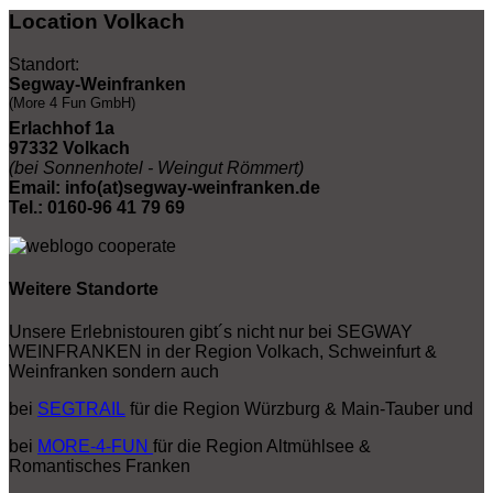
Location Volkach
Standort:
Segway-Weinfranken
(More 4 Fun GmbH)
Erlachhof 1a
97332 Volkach
(bei Sonnenhotel - Weingut Römmert)
Email: info(at)segway-weinfranken.de
Tel.: 0160-96 41 79 69
Weitere Standorte
Unsere Erlebnistouren gibt´s nicht nur bei SEGWAY
WEINFRANKEN in der Region Volkach, Schweinfurt &
Weinfranken sondern auch
bei
SEGTRAIL
für die Region Würzburg & Main-Tauber und
bei
MORE-4-FUN
für die Region Altmühlsee &
Romantisches Franken