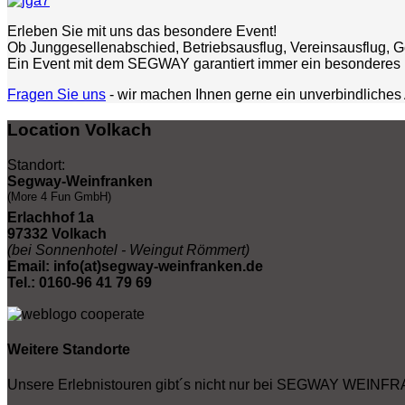
Erleben Sie mit uns das besondere Event!
Ob Junggesellenabschied, Betriebsausflug, Vereinsausflug, Ge
Ein Event mit dem SEGWAY garantiert immer ein besonderes 
Fragen Sie uns
- wir machen Ihnen gerne ein unverbindliches
Location Volkach
Standort:
Segway-Weinfranken
(More 4 Fun GmbH)
Erlachhof 1a
97332 Volkach
(bei Sonnenhotel - Weingut Römmert)
Email: info(at)segway-weinfranken.de
Tel.: 0160-96 41 79 69
Weitere Standorte
Unsere Erlebnistouren gibt´s nicht nur bei SEGWAY WEINFR