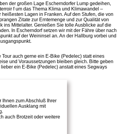
eben der großen Lage Escherndorfer Lump gedeihen,
n terroir f um das Thema Klima und Klimawandel –
r heißesten Lagen in Franken. Auf den Stufen, die von
prangen Zitate zur Erntemenge und zur Qualität von
ns Mittelalter. Genießen Sie tolle Ausblicke auf die
en. In Escherndorf setzen wir mit der Fähre über nach
nkt auf der Weininsel an. An der Hallburg vorbei und
 Ausgangspunkt.
 Tour auch gerne ein E-Bike (Pedelec) statt eines
eise und Voraussetzungen bleiben gleich. Bitte geben
lieber ein E-Bike (Pedelec) anstatt eines Segways
r Ihnen zum Abschluß Ihrer
viduellen Ausklang mit
ng.
h auch Brotzeit oder weitere