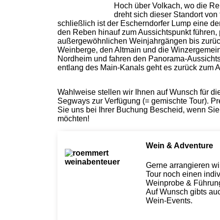
Hoch über Volkach, wo die R
dreht sich dieser Standort vo
schließlich ist der Escherndorfer Lump eine de
den Reben hinauf zum Aussichtspunkt führen, 
außergewöhnlichen Weinjahrgängen bis zurück i
Weinberge, den Altmain und die Winzergemeind
Nordheim und fahren den Panorama-Aussichtspu
entlang des Main-Kanals geht es zurück zum
Wahlweise stellen wir Ihnen auf Wunsch für die
Segways zur Verfügung (= gemischte Tour). Pr
Sie uns bei Ihrer Buchung Bescheid, wenn Sie 
möchten!
Wein & Adventure
Gerne arrangieren wi
Tour noch einen indi
Weinprobe & Führu
Auf Wunsch gibts auc
Wein-Events.