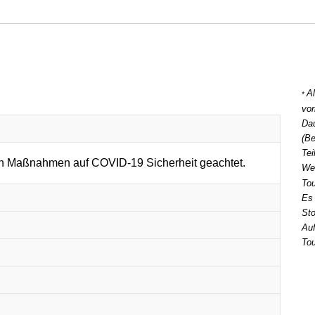
Al
*
vor
Dau
(Be
Tei
en Maßnahmen auf COVID-19 Sicherheit geachtet.
Wei
To
Es
Sto
Auf
Tou