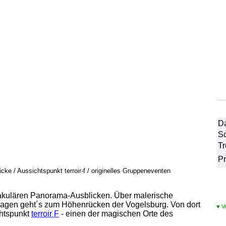
Da
Sc
Tr
Pr
e / Aussichtspunkt terroir-f / originelles Gruppeneventen
akulären Panorama-Ausblicken. Über malerische
agen geht´s zum Höhenrücken der Vogelsburg. Von dort
♥
V
chtspunkt
terroir F
- einen der magischen Orte des