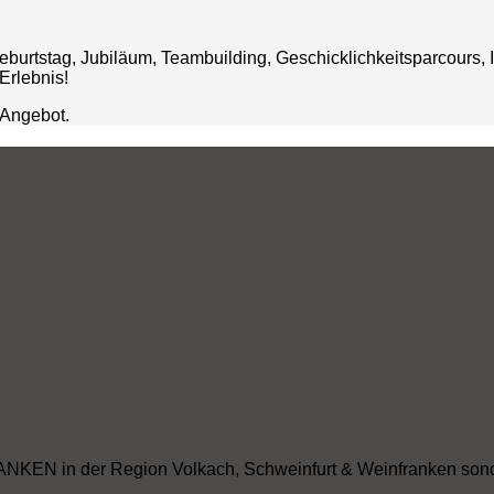
burtstag, Jubiläum, Teambuilding, Geschicklichkeitsparcours, 
Erlebnis!
 Angebot.
ANKEN in der Region Volkach, Schweinfurt & Weinfranken so