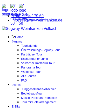
0160 – 964 179 69
info@segway-weinfranken.de
">
Home
Segway
Tourkalender
Überraschungs-Segway-Tour
Karthäuser Tour
Escherndorfer Lump
Volkacher Ratsherrn Tour
Panorama Tour
Weininsel Tour
Alle Touren
FAQ
Events
Junggesellinnen-Abschied
Betriebsausflug
Messe-Parcours-Promotion
Tour mit Hotelarrangement
E-Bike