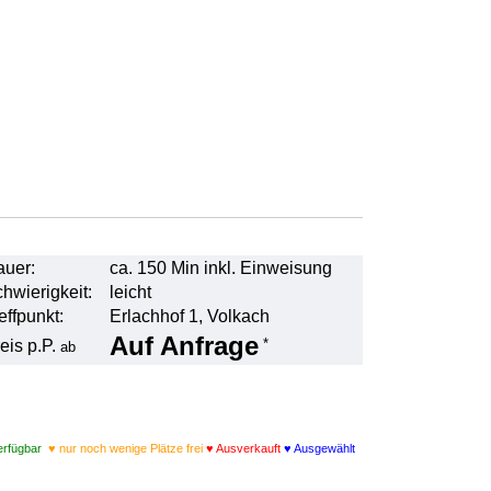
uer:
ca. 150 Min inkl. Einweisung
hwierigkeit:
leicht
effpunkt:
Erlachhof 1, Volkach
Auf Anfrage
*
eis p.P.
ab
erfügbar
♥ nur noch wenige Plätze frei
♥ Ausverkauft
♥ Ausgewählt