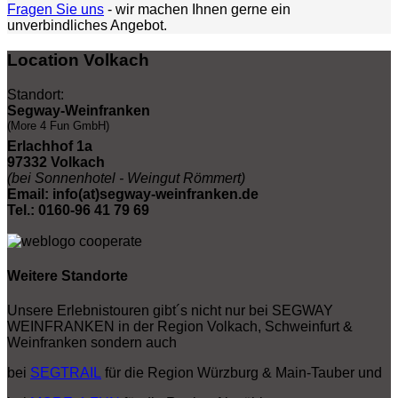
Fragen Sie uns
- wir machen Ihnen gerne ein
unverbindliches Angebot.
Location Volkach
Standort:
Segway-Weinfranken
(More 4 Fun GmbH)
Erlachhof 1a
97332 Volkach
(bei Sonnenhotel - Weingut Römmert)
Email: info(at)segway-weinfranken.de
Tel.: 0160-96 41 79 69
Weitere Standorte
Unsere Erlebnistouren gibt´s nicht nur bei SEGWAY
WEINFRANKEN in der Region Volkach, Schweinfurt &
Weinfranken sondern auch
bei
SEGTRAIL
für die Region Würzburg & Main-Tauber und