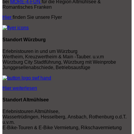
bei
MORE-4-FUN
für die Region Altmühlsee &
Romantisches Franken
Hier
finden Sie unsere Flyer
Standort Würzburg
Erlebnistouren in und um Würzburg
Wertheim, Kreuzwertheim & Main -Tauber. u.v.m
Würzburg City Stadtführung, Würzburg mit Weinprobe
Junggesellenabschiede, Betriebsausfüge
Hier weiterlesen
Standort Altmühlsee
Erlebnistouren Altmühlsee,
Wassertrüdingen, Hesselberg, Ansbach, Rothenburg o.d.T.
u.v.m.
E-Bike-Touren & E-Bike Vermietung, Rikschavermietung