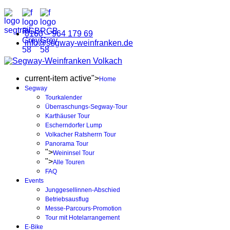
0160 – 964 179 69
info@segway-weinfranken.de
current-item active">
Home
Segway
Tourkalender
Überraschungs-Segway-Tour
Karthäuser Tour
Escherndorfer Lump
Volkacher Ratsherrn Tour
Panorama Tour
">
Weininsel Tour
">
Alle Touren
FAQ
Events
Junggesellinnen-Abschied
Betriebsausflug
Messe-Parcours-Promotion
Tour mit Hotelarrangement
E-Bike